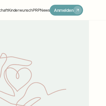
Anmelden
chaft
Kinderwunsch
PRP
News